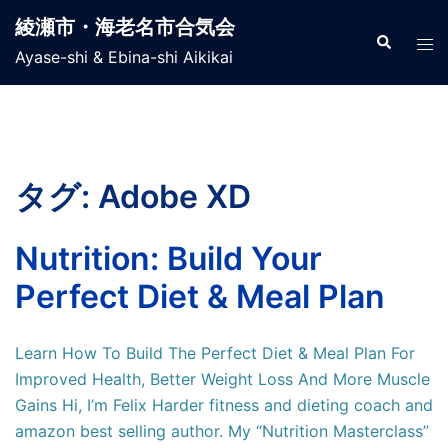
コ
綾瀬市・海老名市合気会
ン
検
ト
索
Ayase-shi & Ebina-shi Aikikai
テ
グ
ン
ル
ツ
メ
へ
ニ
ス
ュ
タグ:
Adobe XD
キ
ー
ッ
プ
Nutrition: Build Your
Perfect Diet & Meal Plan
Learn How To Build The Perfect Diet & Meal Plan For
Improved Health, Better Weight Loss And More Muscle
Gains Hi, I’m Felix Harder fitness and dieting coach and
amazon best selling author. My “Nutrition Masterclass”