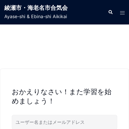
コ
綾瀬市・海老名市合気会
ン
検
ト
索
Ayase-shi & Ebina-shi Aikikai
テ
グ
ン
ル
ツ
メ
へ
ニ
ス
ュ
キ
ー
ッ
プ
おかえりなさい！また学習を始
めましょう！