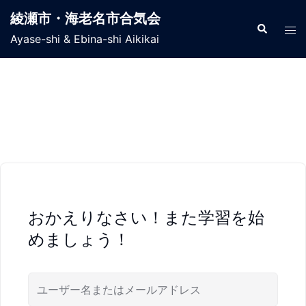
コ
綾瀬市・海老名市合気会
ン
検
ト
索
Ayase-shi & Ebina-shi Aikikai
テ
グ
ン
ル
ツ
メ
へ
ニ
ス
ュ
キ
ー
ッ
プ
おかえりなさい！また学習を始
めましょう！