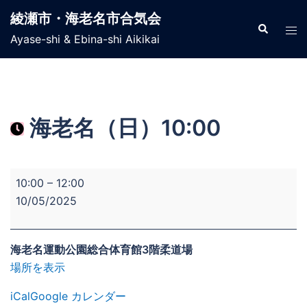
コ
綾瀬市・海老名市合気会
ン
検
ト
索
Ayase-shi & Ebina-shi Aikikai
テ
グ
ン
ル
ツ
メ
へ
ニ
ス
ュ
海老名（日）10:00
キ
ー
ッ
プ
海
10:00
–
12:00
老
10/05/2025
名
（日）
10:00
海老名運動公園総合体育館3階柔道場
場所を表示
iCal
Google カレンダー