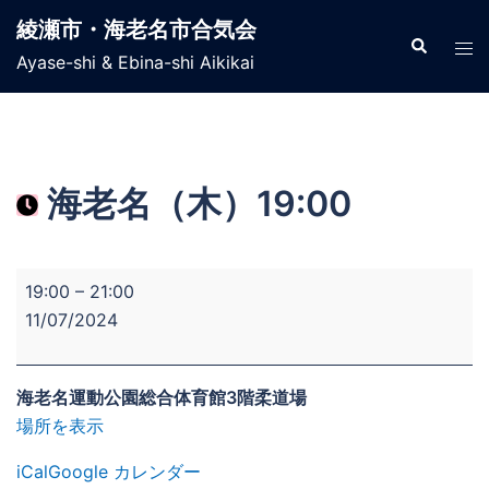
コ
綾瀬市・海老名市合気会
ン
検
ト
索
Ayase-shi & Ebina-shi Aikikai
テ
グ
ン
ル
ツ
メ
へ
ニ
ス
ュ
海老名（木）19:00
キ
ー
ッ
プ
海
19:00
–
21:00
老
11/07/2024
名
（木）
19:00
海老名運動公園総合体育館3階柔道場
場所を表示
iCal
Google カレンダー