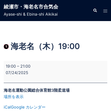
コ
綾瀬市・海老名市合気会
ン
検
ト
索
Ayase-shi & Ebina-shi Aikikai
テ
グ
ン
ル
ツ
メ
へ
ニ
ス
ュ
海老名（木）19:00
キ
ー
ッ
プ
海
19:00
–
21:00
老
07/24/2025
名
（木）
19:00
海老名運動公園総合体育館3階柔道場
場所を表示
iCal
Google カレンダー