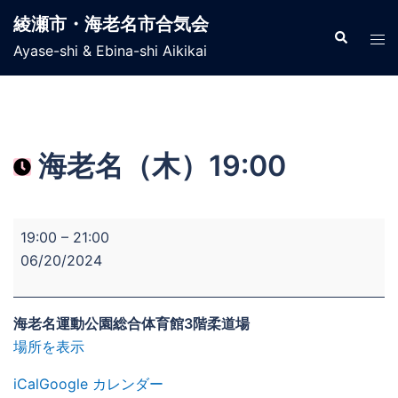
コ
綾瀬市・海老名市合気会
ン
検
ト
索
Ayase-shi & Ebina-shi Aikikai
テ
グ
ン
ル
ツ
メ
へ
ニ
ス
ュ
海老名（木）19:00
キ
ー
ッ
プ
海
19:00
–
21:00
老
06/20/2024
名
（木）
19:00
海老名運動公園総合体育館3階柔道場
場所を表示
iCal
Google カレンダー