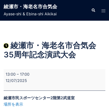
コ
綾瀬市・海老名市合気会
ン
検
ト
索
Ayase-shi & Ebina-shi Aikikai
テ
グ
ン
ル
ツ
メ
へ
ニ
ス
ュ
綾瀬市・海老名市合気会
キ
ー
35周年記念演武大会
ッ
プ
綾
13:00
–
17:00
瀬
12/07/2025
市・
海
老
綾瀬市民スポーツセンター2階第2武道室
名
場所を表示