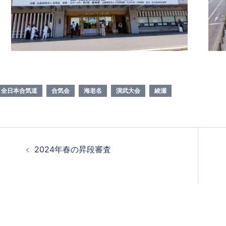
全日本合気道
合気会
海老名
演武大会
綾瀬
2024年春の昇段審査