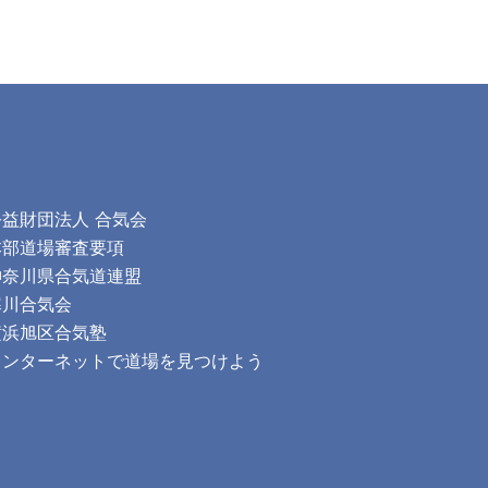
公益財団法人 合気会
本部道場審査要項
神奈川県合気道連盟
寒川合気会
横浜旭区合気塾
インターネットで道場を見つけよう