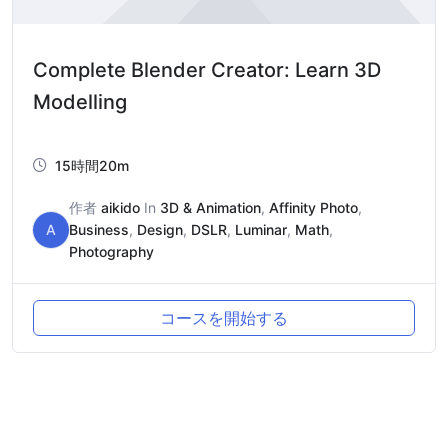
Complete Blender Creator: Learn 3D
Modelling
15時間20m
作者
aikido
In
3D & Animation
,
Affinity Photo
,
A
Business
,
Design
,
DSLR
,
Luminar
,
Math
,
Photography
コースを開始する