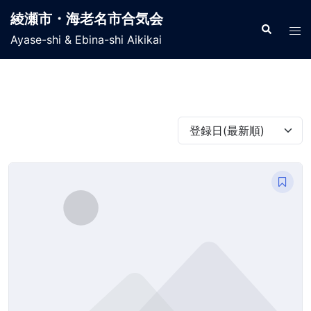
コ
綾瀬市・海老名市合気会
ン
検
ト
索
Ayase-shi & Ebina-shi Aikikai
テ
グ
ン
ル
ツ
メ
へ
ニ
ス
ュ
登録日(最新順)
キ
ー
ッ
プ