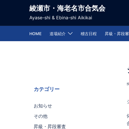
コ
綾瀬市・海老名市合気会
ン
Ayase-shi & Ebina-shi Aikikai
テ
ン
ツ
HOME
道場紹介
稽古日程
昇級・昇段審
へ
ス
キ
ッ
プ
カテゴリー
お知らせ
その他
昇級・昇段審査