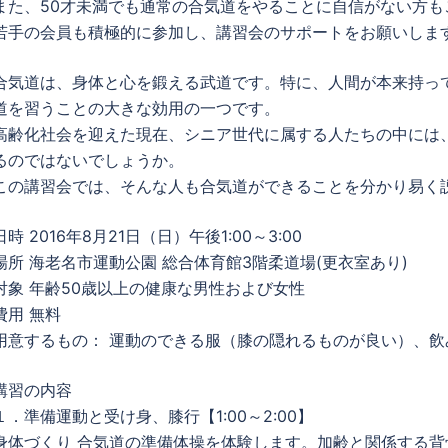
また、50才未満でも通常の合気道をやることに自信がない方も
若手の会員も積極的に参加し、講習会のサポートをお願いしま
合気道は、身体と心を鍛える武道です。特に、人間が本来持っ
道を習うことの大きな効用の一つです。
高齢化社会を迎えた現在、シニア世代に属する人たちの中には
るのではないでしょうか。
この講習会では、そんな人も合気道ができることを分かり易く
日時 2016年8月21日（日）午後1:00～3:00
場所 海老名市運動公園 総合体育館3階柔道場(更衣室あり)
対象 年齢50歳以上の健康な男性および女性
費用 無料
用意するもの： 運動のできる服（膝の隠れるものが良い）、飲
講習の内容
１．準備運動と受け身、膝行【1:00～2:00】
身体づくり 合気道の準備体操を体験します。加齢と関係する